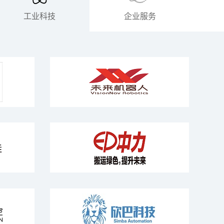
工业科技
企业服务