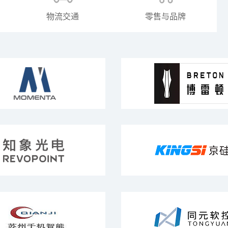
物流交通
零售与品牌