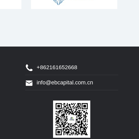
+862161652668
info@ebcapital.com.cn