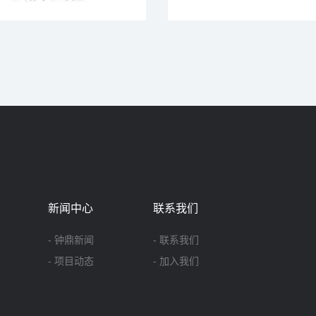
新闻中心
联系我们
- 钟鼎新闻
- 联系我们
- 项目动态
- 加入我们