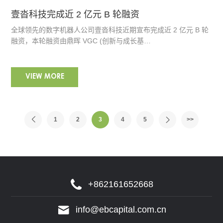
壹沓科技完成近 2 亿元 B 轮融资
全球领先的数字机器人公司壹沓科技近期宣布完成近 2 亿元 B 轮
融资，本轮融资由鼎晖 VGC (创新与成长基…
VIEW MORE
1
2
3
4
5
>>
+862161652668
info@ebcapital.com.cn